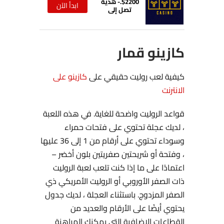
$2200.- هدية
ابدأ الآن
تصل إلى
كازينو قمار
كيفية لعب روليت حقيقي على
كازينو على
الانترنت
قواعد الروليت واضحة للغاية. في هذه اللعبة
، لديك عجلة تحتوي على فتحات حمراء
وسوداء تحتوي على أرقام من 1 إلى 36 عليها
، وفتحة أو شريحتين صفريتين بلون أخضر –
اعتمادًا على ما إذا كنت تلعب لعبة الروليت
ذات الصفر الأوروبي أو الروليت الأمريكي ذي
الصفر المزدوج. باستثناء العجلة ، لديك جدول
يحتوي أيضًا على الأرقام والعديد من
القطاعات الإضافية التي يمكنك المراهنة