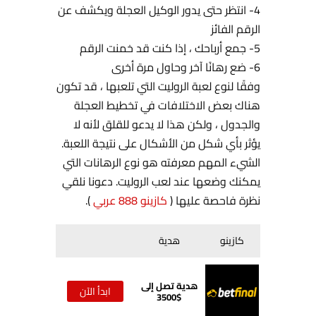
4- انتظر حتى يدور الوكيل العجلة ويكشف عن
الرقم الفائز
5- جمع أرباحك ، إذا كنت قد خمنت الرقم
6- ضع رهانًا آخر وحاول مرة أخرى
وفقًا لنوع لعبة الروليت التي تلعبها ، قد تكون
هناك بعض الاختلافات في تخطيط العجلة
والجدول ، ولكن هذا لا يدعو للقلق لأنه لا
يؤثر بأي شكل من الأشكال على نتيجة اللعبة.
الشيء المهم معرفته هو نوع الرهانات التي
يمكنك وضعها عند لعب الروليت. دعونا نلقي
نظرة فاحصة عليها (
كازينو 888 عربي
).
كازينو
هدية
هدية تصل إلى
ابدأ الآن
$3500