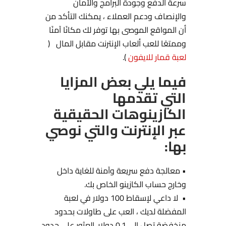
سرعة الدفع وجودة البرامج والأمان
والإنصاف ودعم العملاء ، يمكنك التأكد من
أن المواقع الموصى بها توفر لك مكانًا آمنًا
وممتعًا للعب ألعاب الإنترنت مقابل المال (
لعبة قمار للايفون
).
فيما يلي بعض المزايا
التي تقدمها
الكازينوهات الحقيقية
عبر الإنترنت والتي نوصي
بها:
• معالجة دفع سريعة وآمنة للغاية داخل
وخارج حساب الكازينو الخاص بك.
• لا داعي لإسقاط 100 دولار في لعبة
المفضلة لديك ، العب على طاولات بحدود
منخفضة تصل إلى 0.1 دولار. العثور على حدود