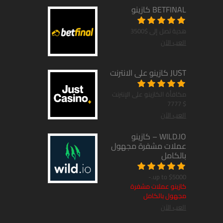
BETFINAL كازينو
هدية تصل إلى $3500
العب الآن
JUST كازينو على الانترنت
مكافأة الكازينو على الإنترنت
$ 7777
العب الآن
WILD.IO – كازينو
عملات مشفرة مجهول
بالكامل
up to $5000.-
كازينو عملات مشفرة
مجهول بالكامل
العب الآن