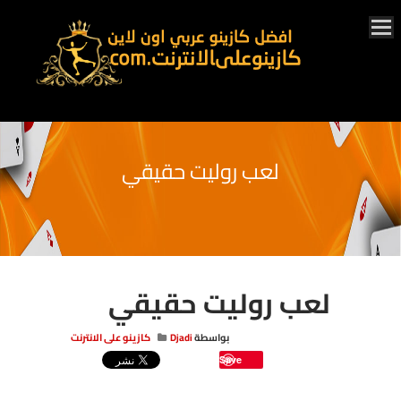
لعب روليت حقيقي
لعب روليت حقيقي
بواسطة
Djadi
كازينو على الانترنت
Save