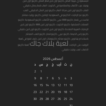
لاينسعودي عربية
افضل كازينو اون لاين قطر
افضل كازينو اون لاين
يونيتد عرب
الألعاب والمقامرة في الكويت
العاب قمار بمال حقيقي
العاب كازينو اون لاين مجانا
العاب كازينو لربح المال الحقيقي
العب
كازينو عبر الإنترنت
الكازينو في السعوديه
اونلاين كازينو
روليت مباشر
فاست بي قمار
كازينو 888 عربي
كازينو الألعاب
كازينو السعودية
كازينو
العملات المشفرة
كازينو الكويت
كازينو اون لاين 888
كازينو اون لاين
الإمارات العربية المتحدة
كازينو اون لاين الكويت
كازينو اون لاين حقيقي
كازينو راس الخيمة
كازينو عربي
كازينو قمار
كازينو للعب المباشر
باستخدام بيتكوين
كازينو مباشر
كازينوهات اون لاين
كيف تفوز في لعبة
لعبة بلاك جاك
الروليت على الإنترنت
لعبة كازينو
الالعاب
لعب روليت حقيقي
أغسطس 2026
ن
ث
أرب
خ
ج
س
د
2
1
9
8
7
6
5
4
3
16
15
14
13
12
11
10
23
22
21
20
19
18
17
30
29
28
27
26
25
24
31