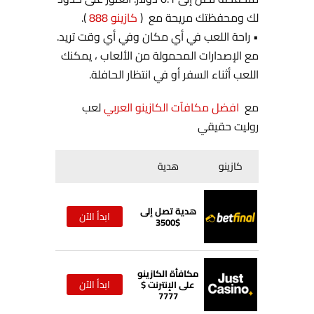
لك ومحفظتك مريحة مع (
كازينو 888
).
• راحة اللعب في أي مكان وفي أي وقت تريد.
مع الإصدارات المحمولة من الألعاب ، يمكنك
اللعب أثناء السفر أو في انتظار الحافلة.
مع
افضل مكافآت الكازينو العربي
لعب
روليت حقيقي
كازينو
هدية
هدية تصل إلى
ابدأ الآن
$3500
مكافأة الكازينو
ابدأ الآن
على الإنترنت $
7777