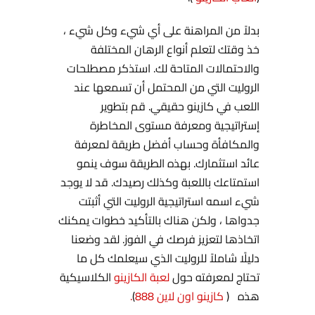
بدلاً من المراهنة على أي شيء وكل شيء ،
خذ وقتك لتعلم أنواع الرهان المختلفة
والاحتمالات المتاحة لك. استذكر مصطلحات
الروليت التي من المحتمل أن تسمعها عند
اللعب في كازينو حقيقي. قم بتطوير
إستراتيجية ومعرفة مستوى المخاطرة
والمكافأة وحساب أفضل طريقة لمعرفة
عائد استثمارك. بهذه الطريقة سوف ينمو
استمتاعك باللعبة وكذلك رصيدك. قد لا يوجد
شيء اسمه استراتيجية الروليت التي أثبتت
جدواها ، ولكن هناك بالتأكيد خطوات يمكنك
اتخاذها لتعزيز فرصك في الفوز. لقد وضعنا
دليلًا شاملاً للروليت الذي سيعلمك كل ما
تحتاج لمعرفته حول
لعبة الكازينو
الكلاسيكية
هذه (
كازينو اون لاين 888
)
.